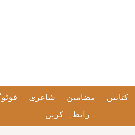
کتابیں
مضامین
شاعری
فوٹوگ
رابطہ کریں