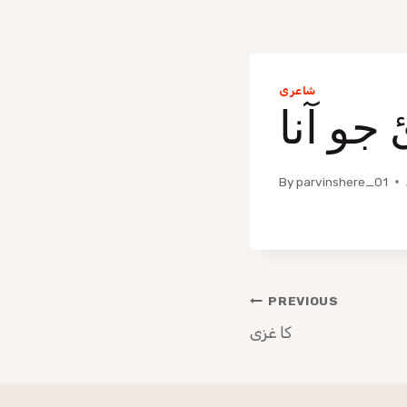
شاعری
جو آنا
By
parvinshere_01
PREVIOUS
کا غزی